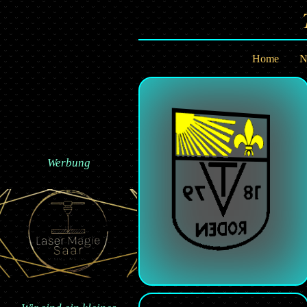
Home
N
Werbung