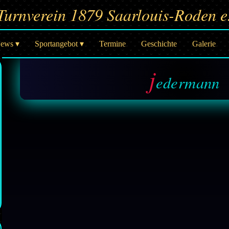
Turnverein 1879 Saarlouis-Roden e
ews ▾
Sportangebot ▾
Termine
Geschichte
Galerie
j
edermann